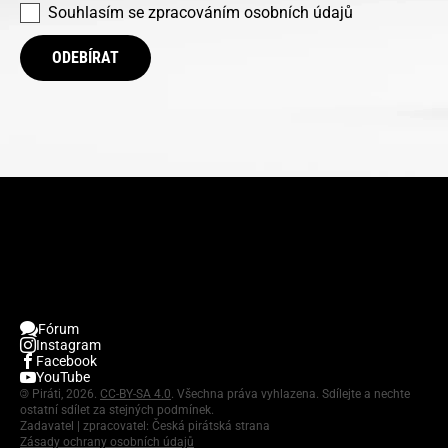
Souhlasím se
zpracováním osobních údajů
ODEBÍRAT
Fórum
Instagram
Facebook
YouTube
©
Piráti, 2026.
CC-BY-SA 4.0
. Všechna práva vyhlazena. Sdílejte a nechte
ostatní sdílet za stejných podmínek.
Zadavatel | zpracovatel: Česká pirátská strana
Zásady ochrany osobních údajů