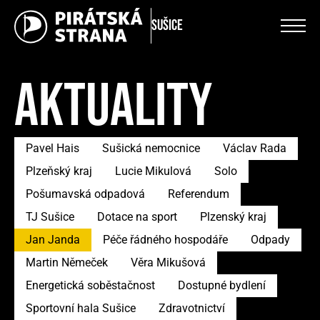
Sušice
AKTUALITY
Pavel Hais
Sušická nemocnice
Václav Rada
Plzeňský kraj
Lucie Mikulová
Solo
Pošumavská odpadová
Referendum
TJ Sušice
Dotace na sport
Plzenský kraj
Jan Janda
Péče řádného hospodáře
Odpady
Martin Němeček
Věra Mikušová
Energetická soběstačnost
Dostupné bydlení
Sportovní hala Sušice
Zdravotnictví