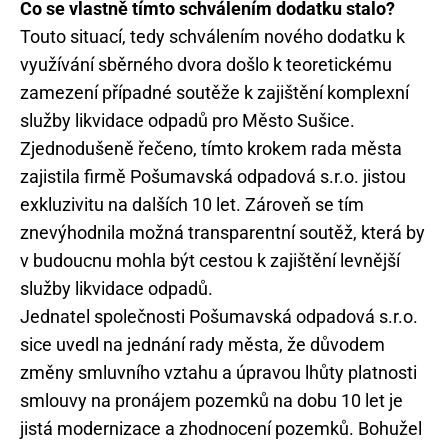
Co se vlastně tímto schválením dodatku stalo?
Touto situací, tedy schválením nového dodatku k
využívání sběrného dvora došlo k teoretickému
zamezení případné soutěže k zajištění komplexní
služby likvidace odpadů pro Město Sušice.
Zjednodušeně řečeno, tímto krokem rada města
zajistila firmě Pošumavská odpadová s.r.o. jistou
exkluzivitu na dalších 10 let. Zároveň se tím
znevýhodnila možná transparentní soutěž, která by
v budoucnu mohla být cestou k zajištění levnější
služby likvidace odpadů.
Jednatel společnosti Pošumavská odpadová s.r.o.
sice uvedl na jednání rady města, že důvodem
změny smluvního vztahu a úpravou lhůty platnosti
smlouvy na pronájem pozemků na dobu 10 let je
jistá modernizace a zhodnocení pozemků. Bohužel