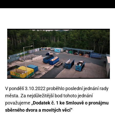
V pondělí 3.10.2022 proběhlo poslední jednání rady
města. Za nejdůležitější bod tohoto jednání
považujeme „
Dodatek č. 1 ke Smlouvě o pronájmu
sběrného dvora a movitých věcí“