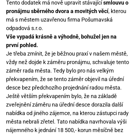
Tento dodatek má nově upravit stávající
smlouvu o
pronájmu sběrného dvora a movitých věcí
, kterou
má s městem uzavřenou firma Pošumavská
odpadová s.r.o.
Vše vypadá krásně a výhodně, bohužel jen na
první pohled.
Je třeba zmínit, že je běžnou praxí v našem městě,
vždy než dojde k záměru pronájmu, schvaluje tento
záměr rada města. Tedy bylo pro nás velkým
překvapením, že se tento záměr objevil na úřední
desce bez předchozího projednání radou města.
Ještě větším překvapením bylo, že na základě
zveřejnění záměru na úřední desce dorazila další
nabídka od jiného zájemce, na kterou zástupci rady
města nebrali zřetel. Tato nabídka navrhovala výši
nájemného k jednání 18 500,- korun měsíčně bez